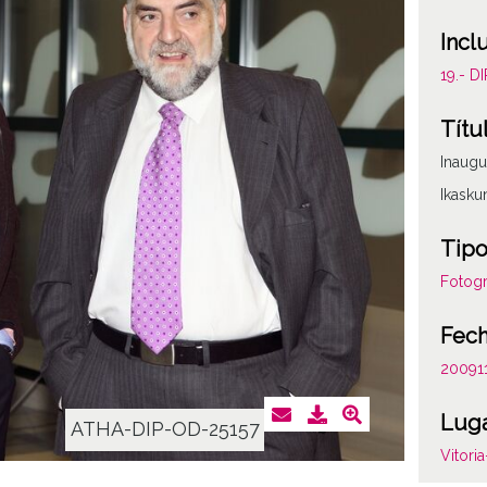
Incl
19.- 
Títu
Inaugu
Ikasku
Tipo
Fotogr
Fec
20091
Lug
ATHA-DIP-OD-25157
Vitori