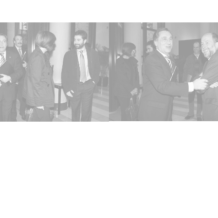
Lice
CC BY