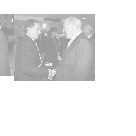
ncia de las imágenes
-NC-SA 4.0