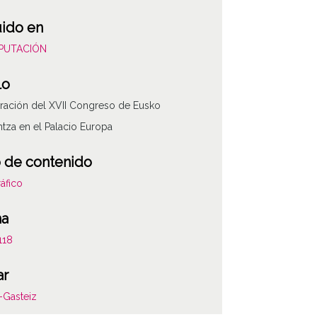
uido en
DIPUTACIÓN
lo
ración del XVII Congreso de Eusko
ntza en el Palacio Europa
 de contenido
áfico
ha
118
ar
ATHA-DIP-OD-
a-Gasteiz