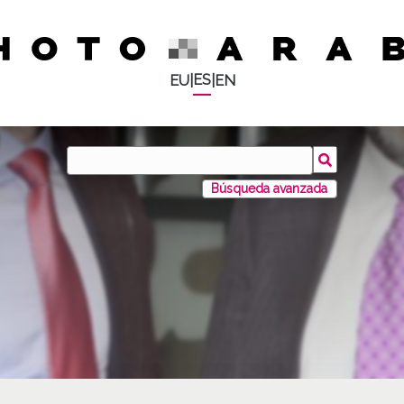
ES
EU
|
|
EN
Búsqueda avanzada