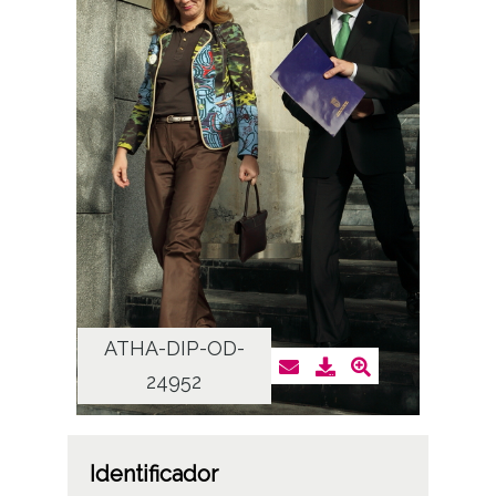
ATHA-DIP-OD-
AT
24952
Identificador