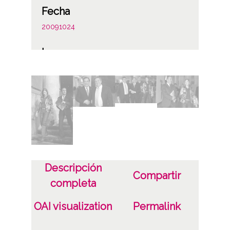
Fecha
20091024
Lugar
Vitoria-Gasteiz
Licencia de las imágenes
CC BY-NC-SA 4.0
Descripción
Compartir
completa
OAI visualization
Permalink