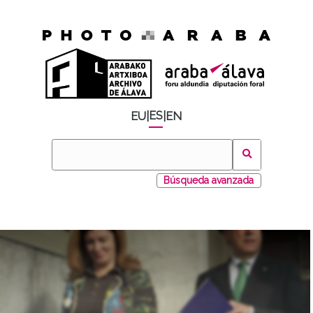
ES
EU
|
|
EN
Búsqueda avanzada