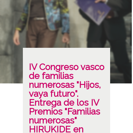
IV Congreso vasco
de familias
numerosas "Hijos,
vaya futuro".
Entrega de los IV
Premios "Familias
numerosas"
HIRUKIDE en