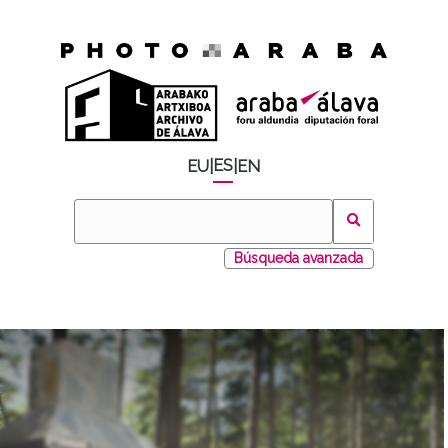
ES
EU
|
|
EN
Búsqueda avanzada