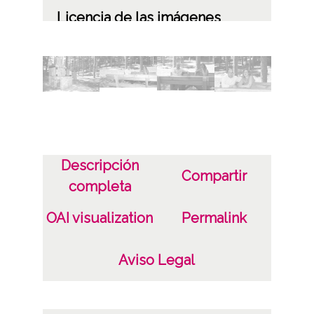
Licencia de las imágenes
CC BY-NC-SA 4.0
Descripción
Compartir
completa
OAI visualization
Permalink
Aviso Legal