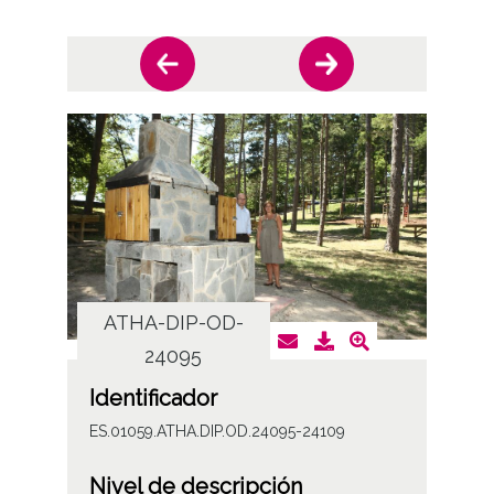
ATHA-DIP-OD-
AT
24095
Identificador
ES.01059.ATHA.DIP.OD.24095-24109
Nivel de descripción