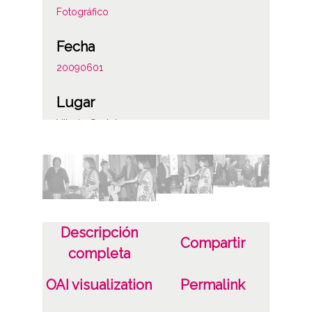
Fotográfico
Fecha
20090601
Lugar
Vitoria-Gasteiz
Licencia de las imágenes
CC BY-NC-SA 4.0
Descripción
Compartir
completa
OAI visualization
Permalink