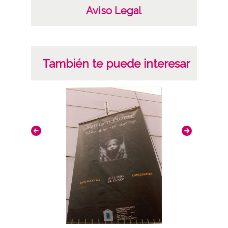
Aviso Legal
También te puede interesar
Con
Tecnol
Plan 