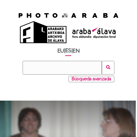
ES
EU
|
|
EN
Búsqueda avanzada