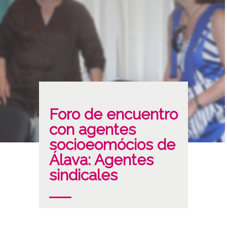
Foro de encuentro
con agentes
socioeomócios de
Álava: Agentes
sindicales