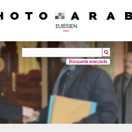
ES
EU
|
|
EN
Búsqueda avanzada