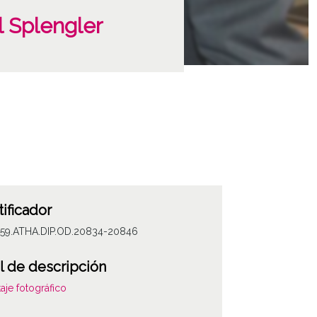
l Splengler
tificador
059.ATHA.DIP.OD.20834-20846
l de descripción
aje fotográfico