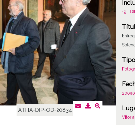
Incl
19.- 
Títu
Entreg
Spleng
Tipo
Fotogr
Fec
20090
Lug
ATHA-DIP-OD-20834
Vitori
Lice