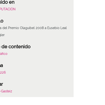
uido en
DIPUTACIÓN
lo
a del Premio Olaguibel 2008 a Eusebio Leal
ler
 de contenido
áfico
ha
226
ar
ATHA-DIP-OD-2
a-Gasteiz
ncia de las imágenes