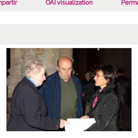
partir
OAI visualization
Perma