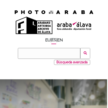
ES
EU
|
|
EN
Búsqueda avanzada