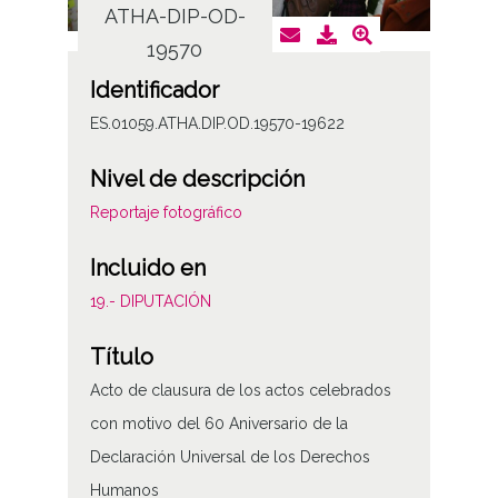
ATHA-DIP-OD-
AT
19570
Identificador
ES.01059.ATHA.DIP.OD.19570-19622
Nivel de descripción
Reportaje fotográfico
Incluido en
19.- DIPUTACIÓN
Título
Acto de clausura de los actos celebrados
con motivo del 60 Aniversario de la
Declaración Universal de los Derechos
Humanos