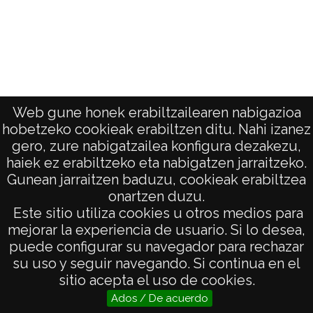
Present
Web gune honek erabiltzailearen nabigazioa
hobetzeko cookieak erabiltzen ditu. Nahi izanez
gero, zure nabigatzailea konfigura dezakezu,
haiek ez erabiltzeko eta nabigatzen jarraitzeko.
Gunean jarraitzen baduzu, cookieak erabiltzea
onartzen duzu.
AVISO LEGAL
Este sitio utiliza cookies u otros medios para
POLÍTICA DE PRIVACIDAD
mejorar la experiencia de usuario. Si lo desea,
puede configurar su navegador para rechazar
ACCESIBILIDAD
su uso y seguir navegando. Si continua en el
ATENCIÓN CIUDADANA
sitio acepta el uso de cookies.
Ados / De acuerdo