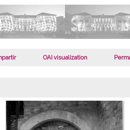
partir
OAI visualization
Perma