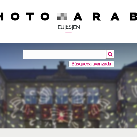
ES
EU
|
|
EN
Búsqueda avanzada