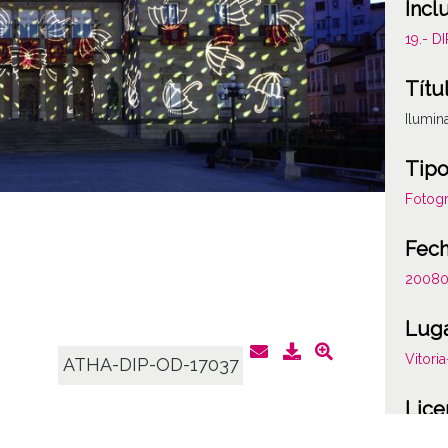
Incl
19.- 
Títu
Ilumin
Tipo
Fotogr
Fec
20080
Lug
Vitori
ATHA-DIP-OD-17037
Lice
CC BY