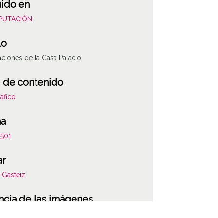
uido en
DIPUTACIÓN
lo
aciones de la Casa Palacio
 de contenido
áfico
ha
501
ar
a-Gasteiz
ATHA-DIP-OD-1
ncia de las imágenes
-NC-SA 4.0