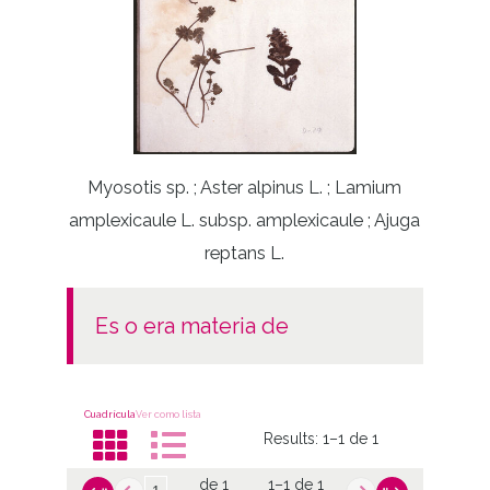
Myosotis sp. ; Aster alpinus L. ; Lamium
amplexicaule L. subsp. amplexicaule ; Ajuga
reptans L.
es o era materia de
Cuadrícula
Ver como lista
Results:
1–1 de 1
de 1
1–1 de 1