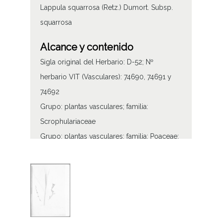
Lappula squarrosa (Retz.) Dumort. Subsp.
squarrosa
Alcance y contenido
Sigla original del Herbario: D-52; Nº
herbario VIT (Vasculares): 74690, 74691 y
74692
Grupo: plantas vasculares; familia:
Scrophulariaceae
Grupo: plantas vasculares; familia: Poaceae;
nombre popular: cebada/ garagarra
Grupo: plantas vasculares; familia:
Boraginaceae
Tipo de contenido
Fotográfico