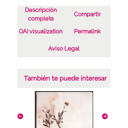
Descripción
Materia
Compartir
completa
Herbario Prestamero
OAI visualization
Permalink
Notas
La diapositiva nº 2905 contiene tres plantas
Aviso Legal
Licencia de las imágenes
CC BY-NC-SA 4.0
También te puede interesar