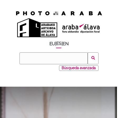
ES
EU
|
|
EN
Búsqueda avanzada