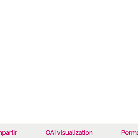
Mate
Herbar
Lice
CC BY
partir
OAI visualization
Perma