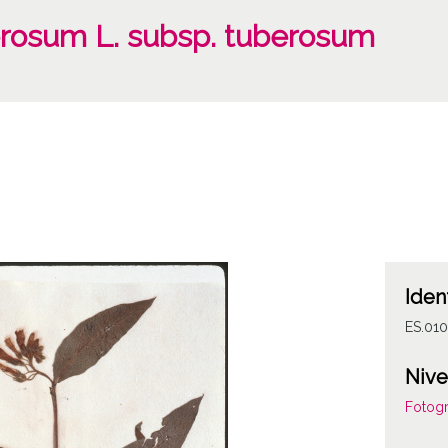
osum L. subsp. tuberosum
Iden
ES.010
Nive
Fotogr