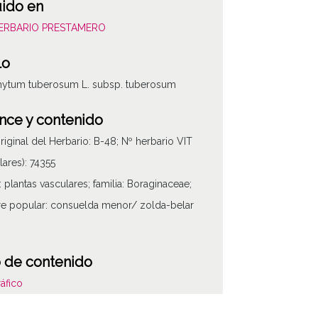
uido en
HERBARIO PRESTAMERO
lo
ytum tuberosum L. subsp. tuberosum
nce y contenido
original del Herbario: B-48; Nº herbario VIT
lares): 74355
 plantas vasculares; familia: Boraginaceae;
e popular: consuelda menor/ zolda-belar
 de contenido
áfico