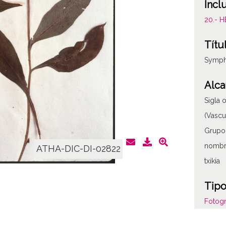
Incl
20.- 
Títu
Symph
Alca
Sigla 
(Vascu
Grupo:
nombr
ATHA-DIC-DI-02822
txikia
Tipo
Fotogr