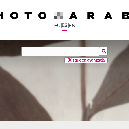
ES
EU
|
|
EN
Búsqueda avanzada