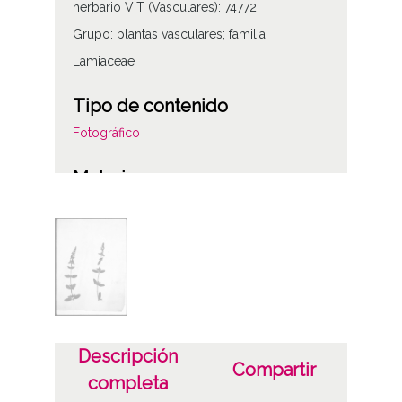
herbario VIT (Vasculares): 74772
Grupo: plantas vasculares; familia:
Lamiaceae
Tipo de contenido
Fotográfico
Materia
Herbario Prestamero
Licencia de las imágenes
CC BY-NC-SA 4.0
Descripción
Compartir
completa