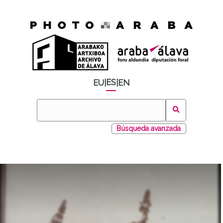
ES
EU
|
|
EN
Búsqueda avanzada