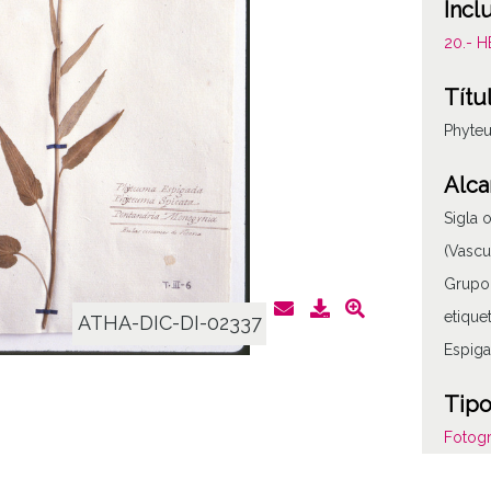
Incl
20.- 
Títu
Phyteu
Alca
Sigla o
(Vascu
Grupo:
etique
ATHA-DIC-DI-02337
Espig
Tipo
Fotogr