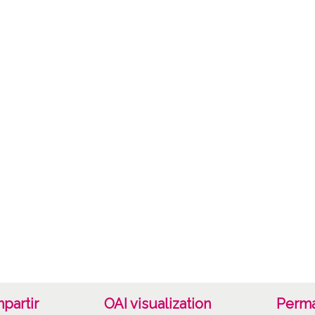
Mate
Herbar
Lice
CC BY
partir
OAI visualization
Perma