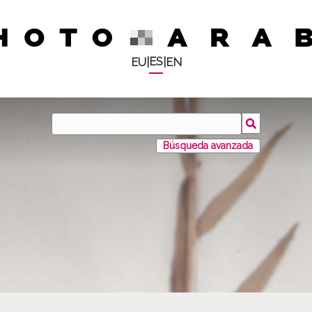
ES
EU
|
|
EN
Búsqueda avanzada