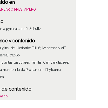
uido en
HERBARIO PRESTAMERO
lo
ma pyrenaicum R. Schultz
nce y contenido
riginal del Herbario: T.III-6; Nº herbario VIT
lares): 75069
 plantas vasculares; familia: Campanulaceae;
ta manuscrita de Prestamero: Phyteuma
ada
 de contenido
áfico