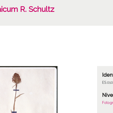
icum R. Schultz
Iden
ES.010
Nive
Fotogr