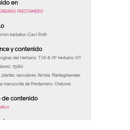
uido en
HERBARIO PRESTAMERO
lo
mon barbatus (Cav.) Roth
nce y contenido
riginal del Herbario: T.VII-8; Nº herbario VIT
lares): 75180
 plantas vasculares; familia: Plantaginaceae;
ta manuscrita de Prestamero: Chelone
 de contenido
áfico
ria