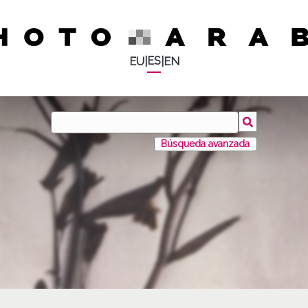
ES
EU
|
|
EN
Búsqueda avanzada