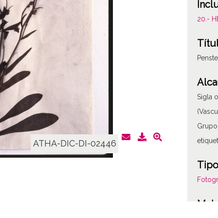
Incl
20.- 
Títu
Penste
Alca
Sigla o
(Vascu
Grupo:
etique
ATHA-DIC-DI-02446
Tipo
Fotogr
Mate