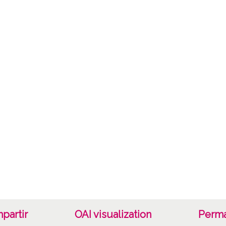
Herbar
Lice
CC BY
partir
OAI visualization
Perma