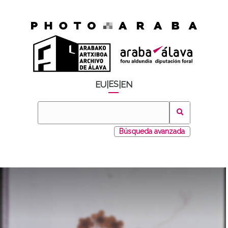
ES
EU
|
|
EN
Búsqueda avanzada