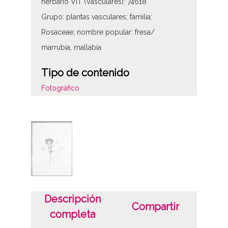
herbario VIT (Vasculares): 74618
Grupo: plantas vasculares; familia:
Rosaceae; nombre popular: fresa/
marrubia, mallabia
Tipo de contenido
Fotográfico
Materia
Herbario Prestamero
Licencia de las imágenes
CC BY-NC-SA 4.0
Descripción
Compartir
completa