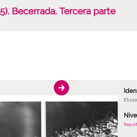
55). Becerrada. Tercera parte
Iden
ES.01
Nive
Report