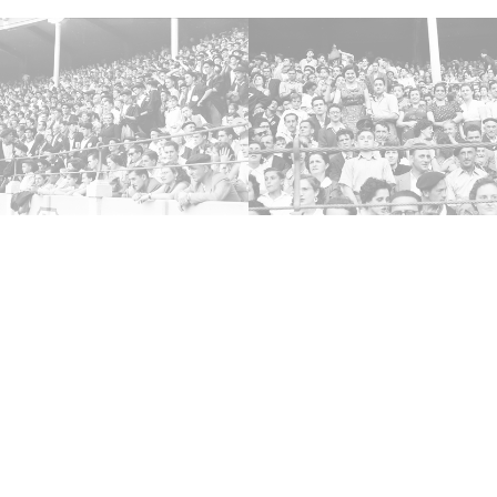
Tipo
Fotogr
Fec
19550
31 de 
Not
Sign o
Sign c
Lice
CC BY