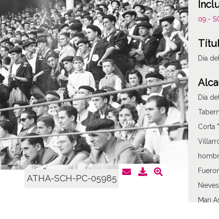
Incl
09.- 
Títu
Día de
Alca
Día de
Tabern
Corta 
Villar
hombro
Fueron
ATHA-SCH-PC-05985
Nieves
Mari A