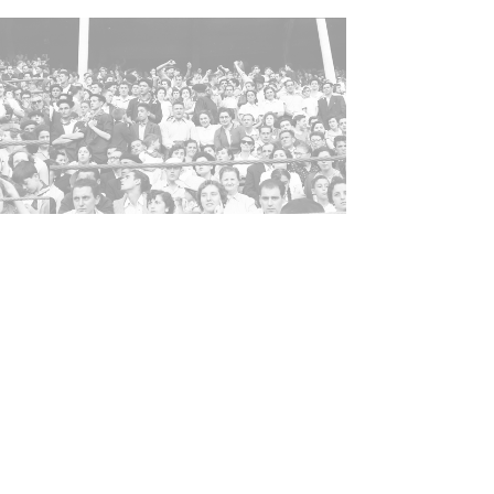
 de contenido
áfico
ha
731
julio de 1955
as
riginales: Rollo 35mm, n° 215
opias Carpeta 41 - Positivos 5985 a 6024
ncia de las imágenes
-NC-SA 4.0