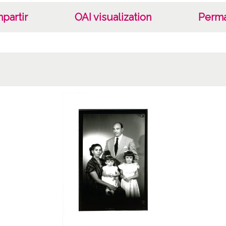
partir
OAI visualization
Perma