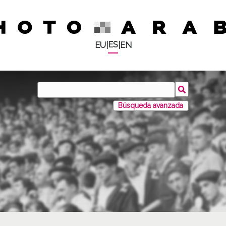
ES
EU
|
|
EN
Búsqueda avanzada