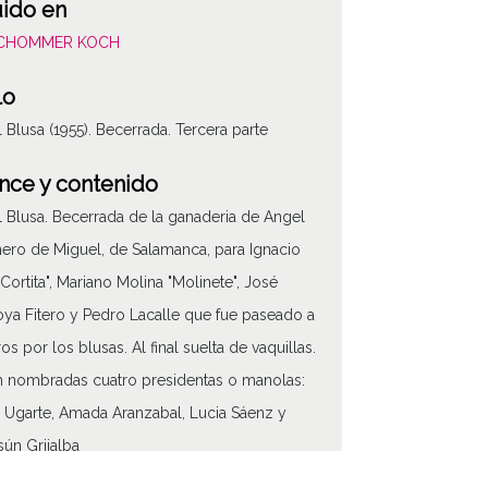
uido en
SCHOMMER KOCH
lo
l Blusa (1955). Becerrada. Tercera parte
nce y contenido
l Blusa. Becerrada de la ganaderia de Angel
ero de Miguel, de Salamanca, para Ignacio
"Cortita", Mariano Molina "Molinete", José
roya Fitero y Pedro Lacalle que fue paseado a
s por los blusas. Al final suelta de vaquillas.
 nombradas cuatro presidentas o manolas:
ATHA-SCH-PC-0
 Ugarte, Amada Aranzabal, Lucia Sáenz y
sún Grijalba