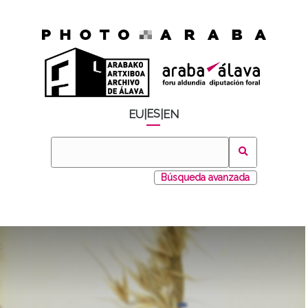
ES
EU
|
|
EN
Búsqueda avanzada