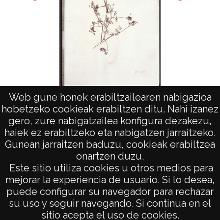
Web gune honek erabiltzailearen nabigazioa
Scandix pecten-veneris L. subsp. pecten-
Primu
hobetzeko cookieak erabiltzen ditu. Nahi izanez
veneris
gero, zure nabigatzailea konfigura dezakezu,
haiek ez erabiltzeko eta nabigatzen jarraitzeko.
Gunean jarraitzen baduzu, cookieak erabiltzea
onartzen duzu.
AVISO LEGAL
Este sitio utiliza cookies u otros medios para
POLÍTICA DE PRIVACIDAD
mejorar la experiencia de usuario. Si lo desea,
puede configurar su navegador para rechazar
ACCESIBILIDAD
su uso y seguir navegando. Si continua en el
ATENCIÓN CIUDADANA
sitio acepta el uso de cookies.