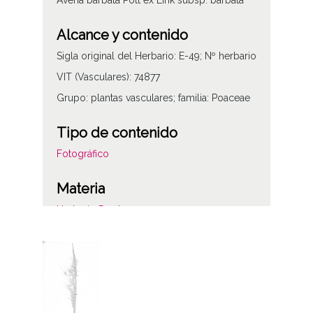
Avena barbata Pott ex Link subsp. barbata
Alcance y contenido
Sigla original del Herbario: E-49; Nº herbario
VIT (Vasculares): 74877
Grupo: plantas vasculares; familia: Poaceae
Tipo de contenido
Fotográfico
Materia
Herbario Prestamero
Licencia de las imágenes
CC BY-NC-SA 4.0