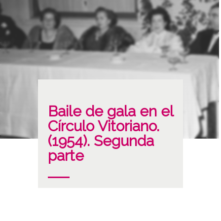
Baile de gala en el
Círculo Vitoriano.
(1954). Segunda
parte