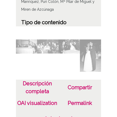
Manriquez, Puri Colón, Mª Pilar de Miguel y
Miren de Azcúnaga
Tipo de contenido
Fotográfico
Fecha
19540804
4 de agosto de 1954
Notas
Sign originales: Rollo 35mm, n° 201
Descripción
Compartir
Sign copias: Carpeta 39 - Positivos 5670 a
completa
5708
OAI visualization
Permalink
Licencia de las imágenes
CC BY-NC-SA 4.0