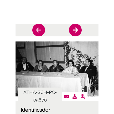
ATHA-SCH-PC-
AT
05670
Identificador