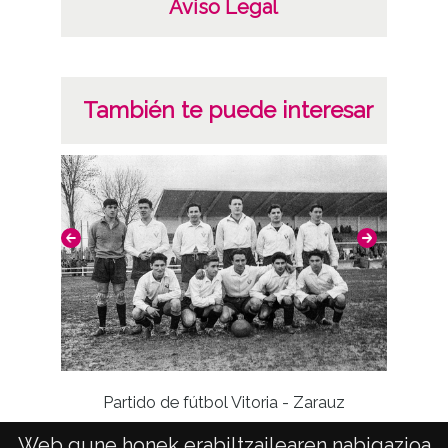
Aviso Legal
También te puede interesar
Partido de fútbol Vitoria - Zarauz
Web gune honek erabiltzailearen nabigazioa