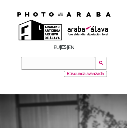
ES
EU
|
|
EN
Búsqueda avanzada