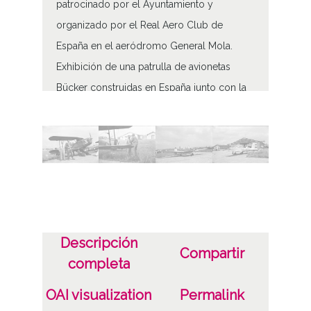
patrocinado por el Ayuntamiento y
organizado por el Real Aero Club de
España en el aeródromo General Mola.
Exhibición de una patrulla de avionetas
Bücker construidas en España junto con la
avioneta Peque pilotada por el Sr. Zorita. El
capitán Vicente Aldecoa de Bilbao participó
en la modalidad de aeronáutica libre.
Acompañaron al homenajeado Joaquín
Laprada y Manuel Romero que le ayudaron
en 1914 a construir su primer avión.
También asistió el coronel Urreta que llegó
Descripción
Compartir
desde Madrid volando en avioneta
completa
descubierta. Causó gran expectación la
OAI visualization
Permalink
presencia de una mujer aviadora, María