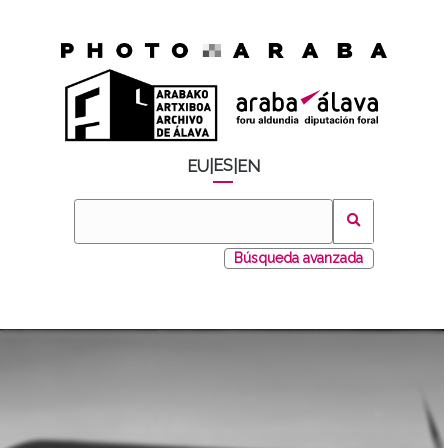
ES
EU
|
|
EN
Búsqueda avanzada