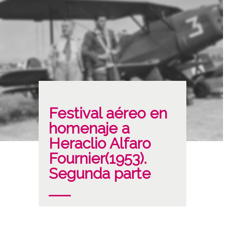
Festival aéreo en
homenaje a
Heraclio Alfaro
Fournier(1953).
Segunda parte