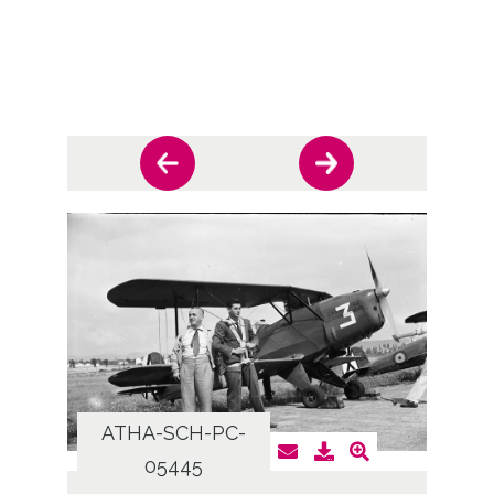
ATHA-SCH-PC-
AT
05445