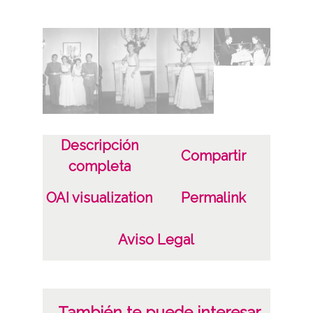
Aviación Civil y José de Juste, Presidente
del Real Aero Club de España (RACE). La
orquestina la Palma de Bilbao amenizó la
cena
Tipo de contenido
Fotográfico
Descripción
Compartir
Fecha
completa
19530808
OAI visualization
Permalink
8 de agosto de 1953
Aviso Legal
Notas
Sign originales: Rollo 35mm, n° 192
Sign copias: Carpeta 37 - Positivos 5365 a
5406
También te puede interesar