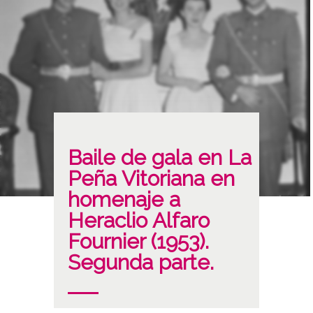
Baile de gala en La
Peña Vitoriana en
homenaje a
Heraclio Alfaro
Fournier (1953).
Segunda parte.