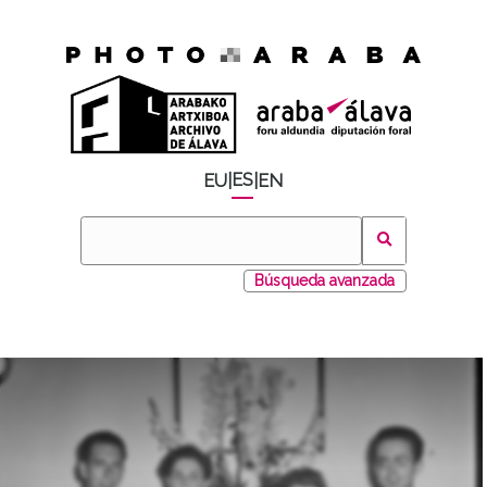
ES
EU
|
|
EN
Búsqueda avanzada