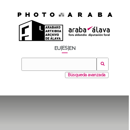
ES
EU
|
|
EN
Búsqueda avanzada