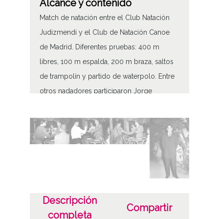
Alcance y contenido
Match de natación entre el Club Natación
Judizmendi y el Club de Natación Canoe
de Madrid. Diferentes pruebas: 400 m
libres, 100 m espalda, 200 m braza, saltos
de trampolín y partido de waterpolo. Entre
otros nadadores participaron Jorge
Granados, Gómez Zuloaga, Coelle y el ex
campeón de España de saltos de trampolín
Peitavi y el saltador local Albaina
Tipo de contenido
Fotográfico
Fecha
Descripción
Compartir
completa
19520803