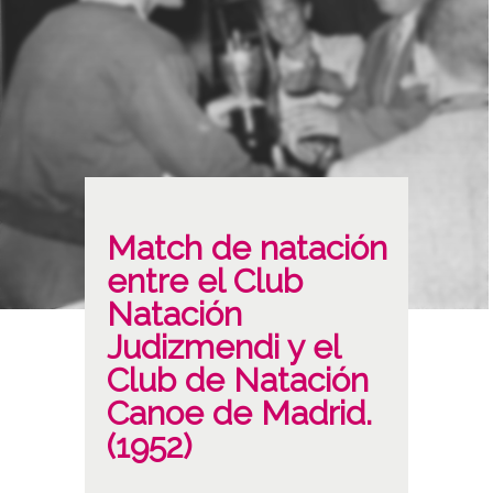
Match de natación
entre el Club
Natación
Judizmendi y el
Club de Natación
Canoe de Madrid.
(1952)