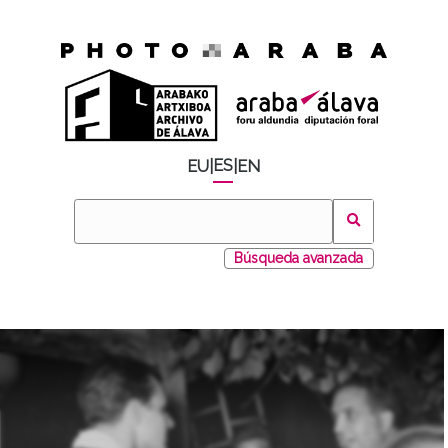
ES
EU
|
|
EN
Búsqueda avanzada