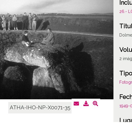
Incl
26.- 
Títu
Dolme
Vol
2 imá
Tipo
Fotogr
Fec
1949-
ATHA-IHO-NP-X0071-35
Lug
Eguila