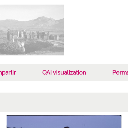
Not
Número
Lice
CC BY
partir
OAI visualization
Perma