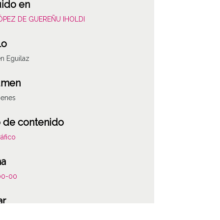
uido en
LÓPEZ DE GUEREÑU IHOLDI
lo
n Eguilaz
umen
genes
 de contenido
áfico
ha
00-00
ATHA-IHO-NP-X00
ar
z / Egilatz