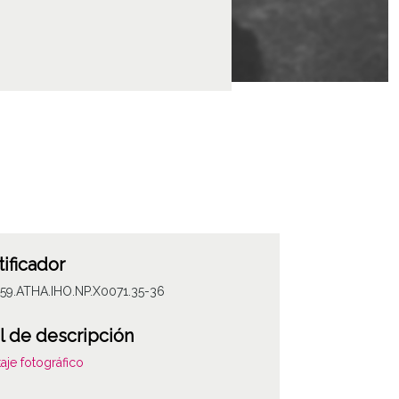
tificador
059.ATHA.IHO.NP.X0071.35-36
l de descripción
aje fotográfico