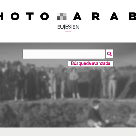
ES
EU
|
|
EN
Búsqueda avanzada