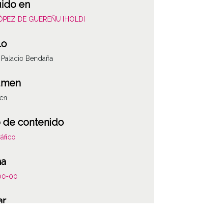
uido en
LÓPEZ DE GUEREÑU IHOLDI
lo
a Palacio Bendaña
umen
gen
 de contenido
áfico
ha
00-00
ar
a-Gasteiz