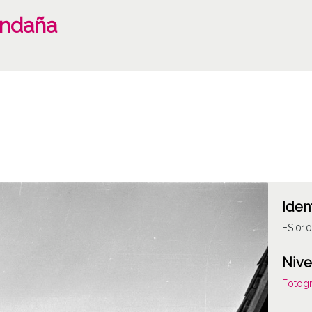
endaña
Iden
ES.01
Nive
Fotogr