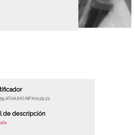
tificador
059.ATHA.IHO.NP.X0029.22
l de descripción
afía