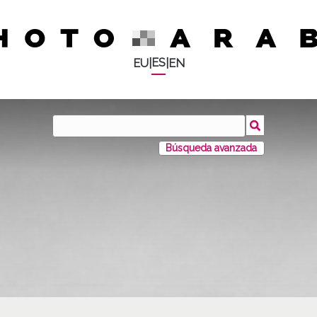
ES
EU
|
|
EN
Búsqueda avanzada