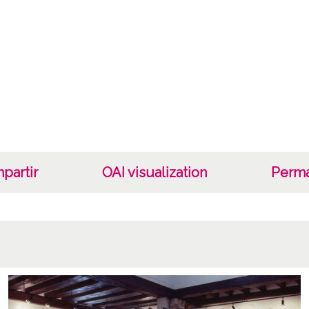
Not
Número
Lice
CC BY
partir
OAI visualization
Perma