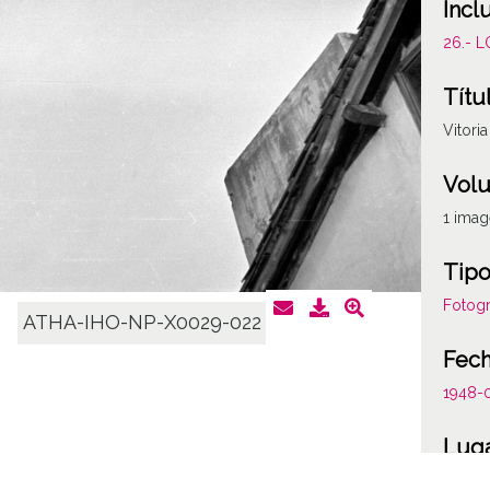
Incl
26.- 
Títu
Vitori
Vol
1 ima
Tipo
Fotogr
ATHA-IHO-NP-X0029-022
Fec
1948-
Lug
Vitori