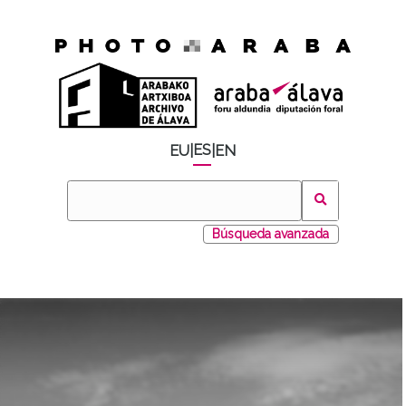
ES
EU
|
|
EN
Búsqueda avanzada