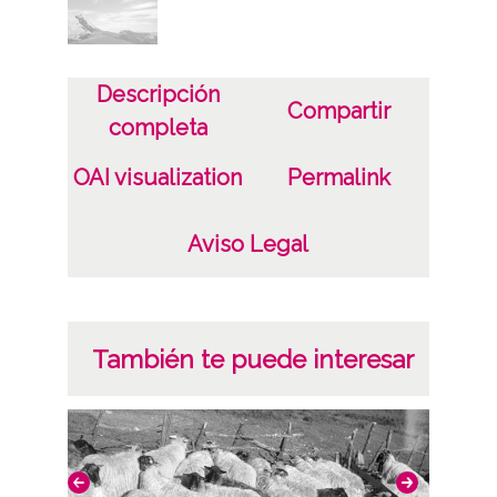
Notas
Número carpetilla original: X-022/028
Descripción
Licencia de las imágenes
Compartir
completa
CC BY-NC-SA 4.0
OAI visualization
Permalink
Aviso Legal
También te puede interesar