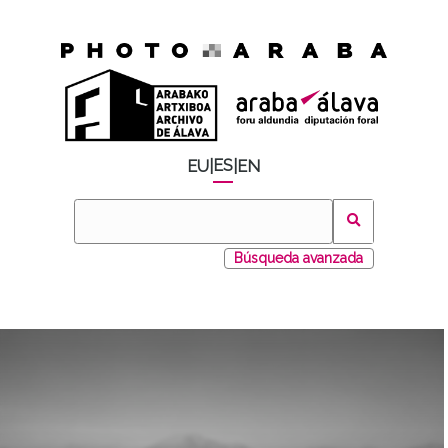
ES
EU
|
|
EN
Búsqueda avanzada