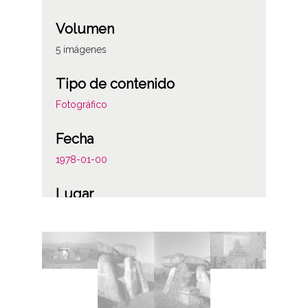
Volumen
5 imágenes
Tipo de contenido
Fotográfico
Fecha
1978-01-00
Lugar
Eguilaz / Egilatz
Notas
Número carpetilla original: 844
Licencia de las imágenes