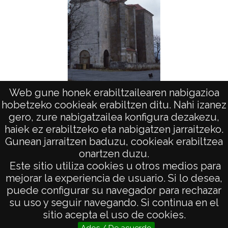
Ar
Web gune honek erabiltzailearen nabigazioa
Campana en Eguilaz
hobetzeko cookieak erabiltzen ditu. Nahi izanez
gero, zure nabigatzailea konfigura dezakezu,
haiek ez erabiltzeko eta nabigatzen jarraitzeko.
Gunean jarraitzen baduzu, cookieak erabiltzea
onartzen duzu.
AVISO LEGAL
Este sitio utiliza cookies u otros medios para
POLÍTICA DE PRIVACIDAD
mejorar la experiencia de usuario. Si lo desea,
puede configurar su navegador para rechazar
ACCESIBILIDAD
su uso y seguir navegando. Si continua en el
ATENCIÓN CIUDADANA
sitio acepta el uso de cookies.
Ados / De acuerdo