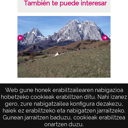
También te puede interesar
Montes o paisajes del sur de Francia:
Web gune honek erabiltzailearen nabigazioa
Lescun
hobetzeko cookieak erabiltzen ditu. Nahi izanez
gero, zure nabigatzailea konfigura dezakezu,
haiek ez erabiltzeko eta nabigatzen jarraitzeko.
Gunean jarraitzen baduzu, cookieak erabiltzea
onartzen duzu.