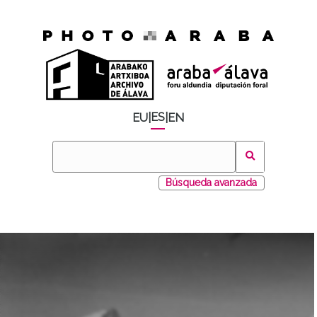
ES
EU
|
|
EN
Búsqueda avanzada