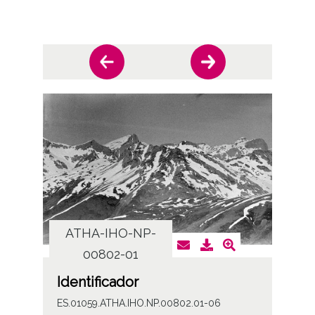
ATHA-IHO-NP-
AT
00802-01
Identificador
ES.01059.ATHA.IHO.NP.00802.01-06