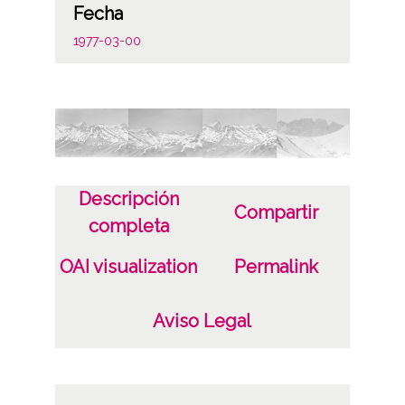
Fecha
1977-03-00
Notas
Número carpetilla original: 802
Licencia de las imágenes
CC BY-NC-SA 4.0
Descripción
Compartir
completa
OAI visualization
Permalink
Aviso Legal