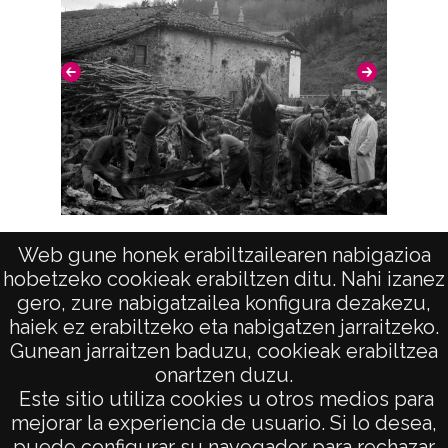
Salinas de Leniz
Web gune honek erabiltzailearen nabigazioa
hobetzeko cookieak erabiltzen ditu. Nahi izanez
gero, zure nabigatzailea konfigura dezakezu,
haiek ez erabiltzeko eta nabigatzen jarraitzeko.
Gunean jarraitzen baduzu, cookieak erabiltzea
onartzen duzu.
AVISO LEGAL
Este sitio utiliza cookies u otros medios para
POLÍTICA DE PRIVACIDAD
mejorar la experiencia de usuario. Si lo desea,
puede configurar su navegador para rechazar
ACCESIBILIDAD