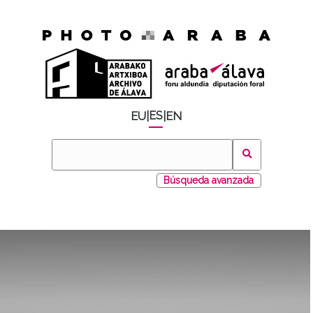
ES
EU
|
|
EN
Búsqueda avanzada