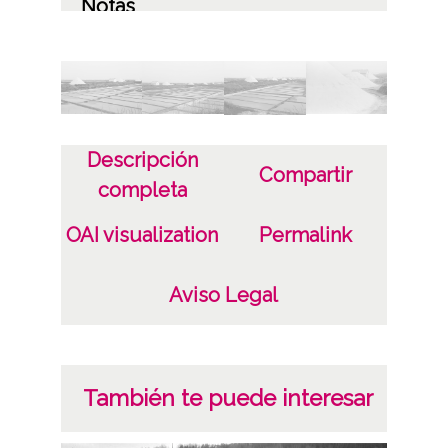
Notas
Número carpetilla original: 776
Licencia de las imágenes
CC BY-NC-SA 4.0
Descripción
Compartir
completa
OAI visualization
Permalink
Aviso Legal
También te puede interesar