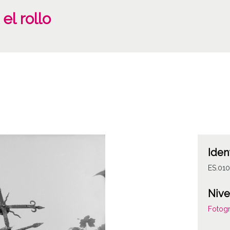
el rollo
Iden
ES.01
Nive
Fotogr