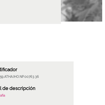
tificador
059.ATHA.IHO.NP.00763.36
l de descripción
afía