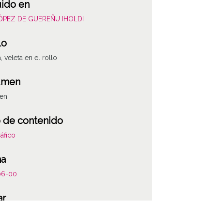
uido en
LÓPEZ DE GUEREÑU IHOLDI
lo
, veleta en el rollo
umen
gen
 de contenido
áfico
ha
06-00
ar
a / Dulantzi