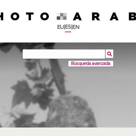
ES
EU
|
|
EN
Búsqueda avanzada