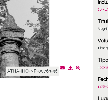
Incl
26.- 
Títu
Alegría
Vol
1 ima
Tipo
Fotogr
ATHA-IHO-NP-00763-36
Fec
1976-
Lug
Alegrí