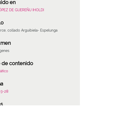
uido en
LÓPEZ DE GUEREÑU IHOLDI
lo
rce, collado Arguibiela- Espelunga
umen
ágenes
 de contenido
áfico
ha
03-28
ATHA-IHO-NP-0075
as
 carpetilla original: 754