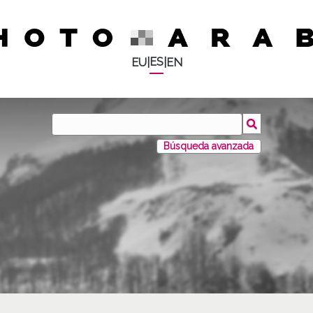
ES
EU
|
|
EN
Búsqueda avanzada