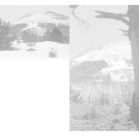
Lice
CC BY