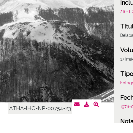
Incl
26.- 
Títu
Belaba
Vol
17 im
Tipo
Fotogr
Fec
1976-
ATHA-IHO-NP-00754-23
Not
Número