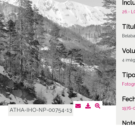
Incl
26.- 
Títu
Belaba
Vol
4 imá
Tipo
Fotogr
Fec
1976-
ATHA-IHO-NP-00754-13
Not
Número