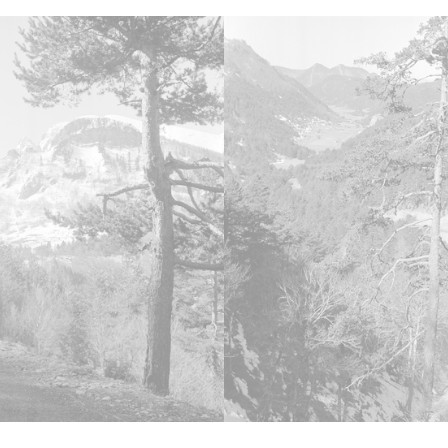
Lice
CC BY