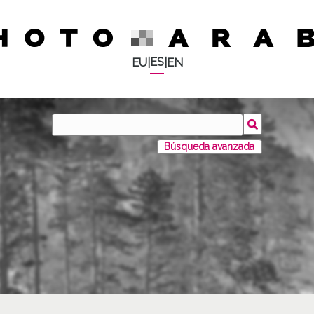
ES
EU
|
|
EN
Búsqueda avanzada