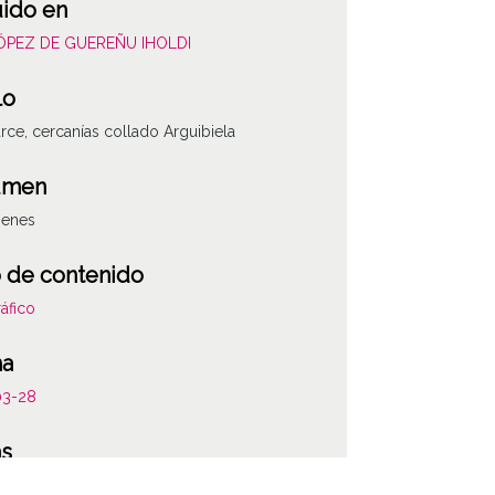
uido en
LÓPEZ DE GUEREÑU IHOLDI
lo
rce, cercanías collado Arguibiela
umen
genes
 de contenido
áfico
ha
03-28
ATHA-IHO-NP-0075
as
 carpetilla original: 754