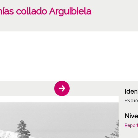
ías collado Arguibiela
Iden
ES.010
Nive
Report