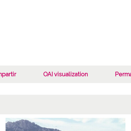
Not
Número
Lice
CC BY
partir
OAI visualization
Perma