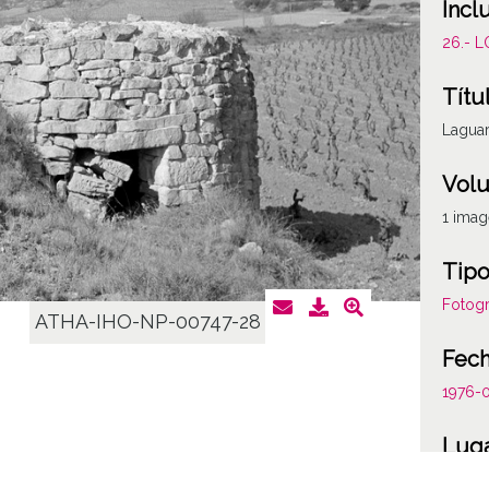
Incl
26.- 
Títu
Laguar
Vol
1 ima
Tipo
Fotogr
ATHA-IHO-NP-00747-28
Fec
1976-
Lug
Laguar