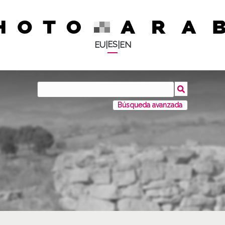
ES
EU
|
|
EN
Búsqueda avanzada