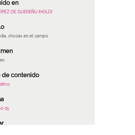
uido en
LÓPEZ DE GUEREÑU IHOLDI
lo
dia, chozas en el campo
umen
gen
 de contenido
áfico
ha
02-15
ar
dia / Guardia / Biasteri