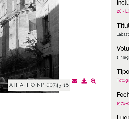
Incl
26.- 
Títu
Labasti
Vol
1 ima
Tipo
Fotogr
ATHA-IHO-NP-00745-18
Fec
1976-
Lug
Labast