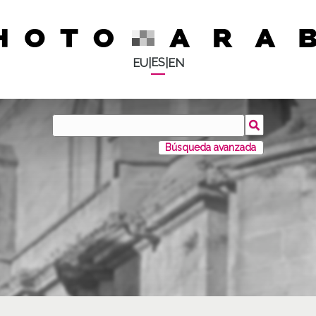
ES
EU
|
|
EN
Búsqueda avanzada