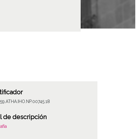
tificador
59.ATHA.IHO.NP.00745.18
l de descripción
afía