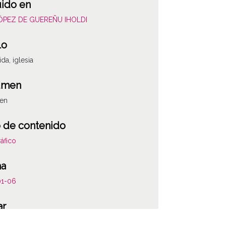
uido en
LÓPEZ DE GUEREÑU IHOLDI
lo
da, iglesia
umen
gen
 de contenido
áfico
ha
01-06
ar
ida / Bastida