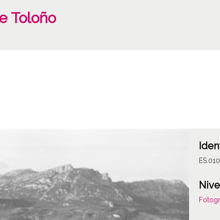
de Toloño
Iden
ES.010
Nive
Fotogr