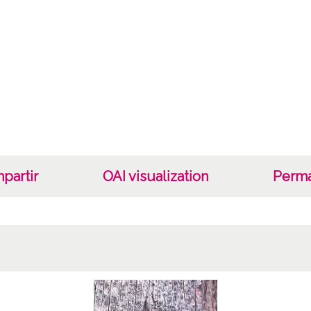
Not
Número
Lice
CC BY
partir
OAI visualization
Perma