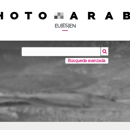
ES
EU
|
|
EN
Búsqueda avanzada