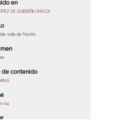
uido en
LÓPEZ DE GUEREÑU IHOLDI
lo
ida, vista de Toloño
umen
gen
 de contenido
áfico
ha
01-04
ar
ida / Bastida