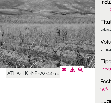
Incl
26.- 
Títu
Labast
Vol
1 ima
Tipo
Fotogr
ATHA-IHO-NP-00744-24
Fec
1976-
Lug
Labast