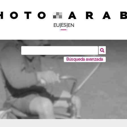
ES
EU
|
|
EN
Búsqueda avanzada