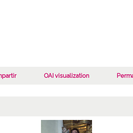
Not
Número
Lice
CC BY
partir
OAI visualization
Perma