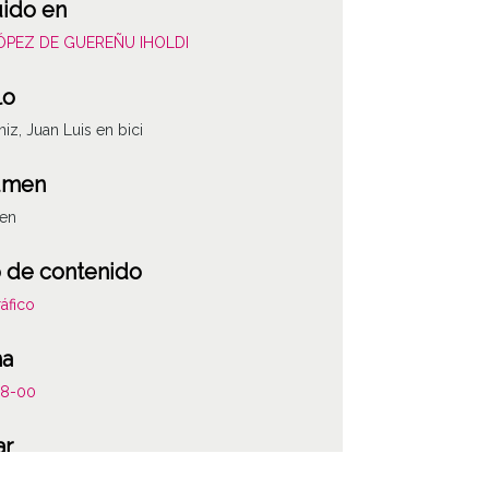
uido en
LÓPEZ DE GUEREÑU IHOLDI
lo
niz, Juan Luis en bici
umen
gen
 de contenido
áfico
ha
08-00
ar
niz / Apilaiz