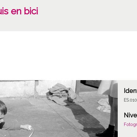
is en bici
Iden
ES.010
Nive
Fotogr