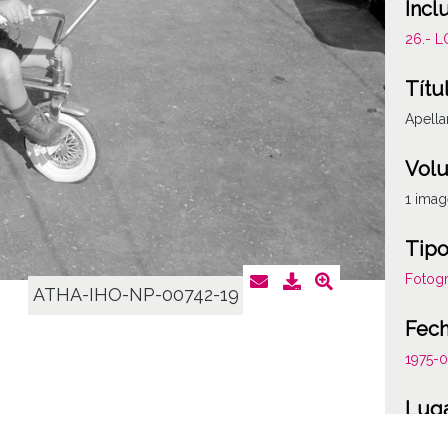
Incl
26.- 
Títu
Apella
Vol
1 ima
Tipo
Fotogr
ATHA-IHO-NP-00742-19
Fec
1975-
Lug
Apellá