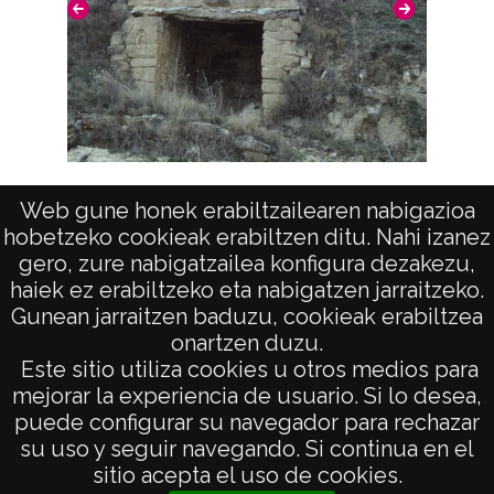
Chozo en Samaniego
Web gune honek erabiltzailearen nabigazioa
hobetzeko cookieak erabiltzen ditu. Nahi izanez
gero, zure nabigatzailea konfigura dezakezu,
haiek ez erabiltzeko eta nabigatzen jarraitzeko.
Gunean jarraitzen baduzu, cookieak erabiltzea
onartzen duzu.
AVISO LEGAL
Este sitio utiliza cookies u otros medios para
POLÍTICA DE PRIVACIDAD
mejorar la experiencia de usuario. Si lo desea,
puede configurar su navegador para rechazar
ACCESIBILIDAD
su uso y seguir navegando. Si continua en el
ATENCIÓN CIUDADANA
sitio acepta el uso de cookies.