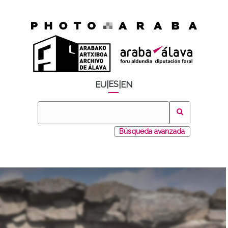
ES
EU
|
|
EN
Búsqueda avanzada