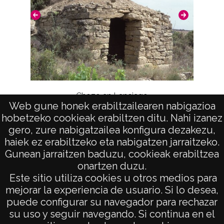
Chozo en Lanciego
Web gune honek erabiltzailearen nabigazioa
hobetzeko cookieak erabiltzen ditu. Nahi izanez
gero, zure nabigatzailea konfigura dezakezu,
haiek ez erabiltzeko eta nabigatzen jarraitzeko.
Gunean jarraitzen baduzu, cookieak erabiltzea
onartzen duzu.
AVISO LEGAL
Este sitio utiliza cookies u otros medios para
POLÍTICA DE PRIVACIDAD
mejorar la experiencia de usuario. Si lo desea,
puede configurar su navegador para rechazar
ACCESIBILIDAD
su uso y seguir navegando. Si continua en el
ATENCIÓN CIUDADANA