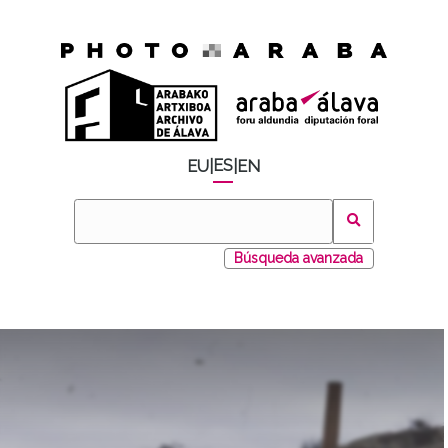
ES
EU
|
|
EN
Búsqueda avanzada