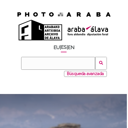
ES
EU
|
|
EN
Búsqueda avanzada