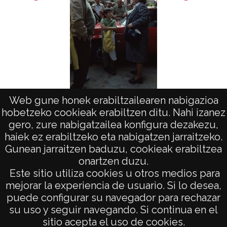
Web gune honek erabiltzailearen nabigazioa
Homenajes, reuniones: Laguardia
Románi
hobetzeko cookieak erabiltzen ditu. Nahi izanez
gero, zure nabigatzailea konfigura dezakezu,
haiek ez erabiltzeko eta nabigatzen jarraitzeko.
Gunean jarraitzen baduzu, cookieak erabiltzea
onartzen duzu.
AVISO LEGAL
Este sitio utiliza cookies u otros medios para
POLÍTICA DE PRIVACIDAD
mejorar la experiencia de usuario. Si lo desea,
puede configurar su navegador para rechazar
ACCESIBILIDAD
su uso y seguir navegando. Si continua en el
ATENCIÓN CIUDADANA
sitio acepta el uso de cookies.