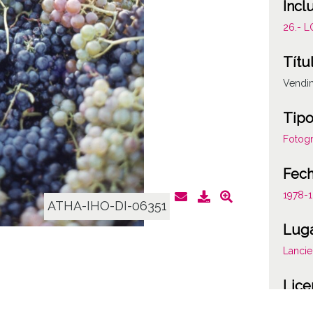
Incl
26.- 
Títu
Vendi
Tipo
Fotogr
Fec
1978-
ATHA-IHO-DI-06351
Lug
Lancie
Lice
CC BY