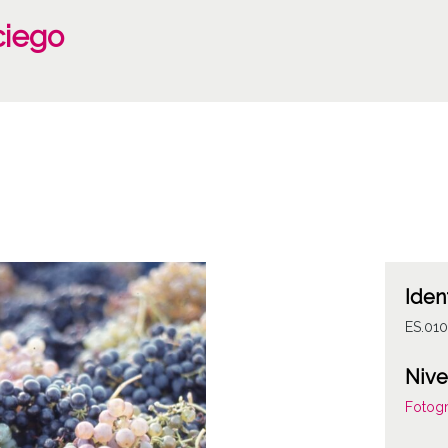
ciego
Iden
ES.010
Nive
Fotogr