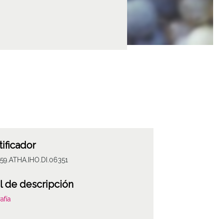
tificador
59.ATHA.IHO.DI.06351
l de descripción
afía