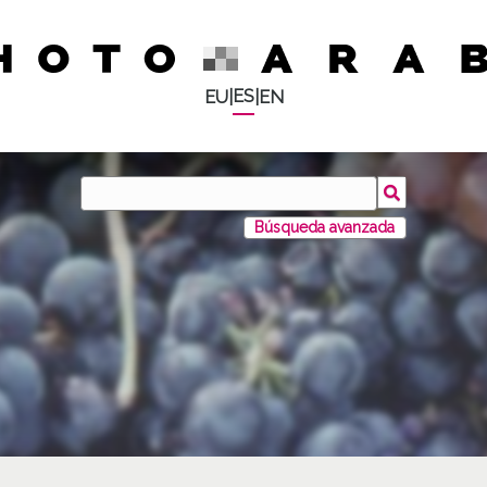
ES
EU
|
|
EN
Búsqueda avanzada