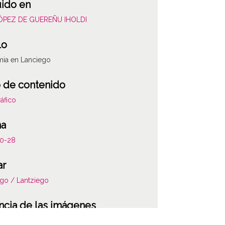
uido en
LÓPEZ DE GUEREÑU IHOLDI
lo
mia en Lanciego
 de contenido
áfico
ha
10-28
ar
go / Lantziego
ncia de las imágenes
-NC-SA 4.0