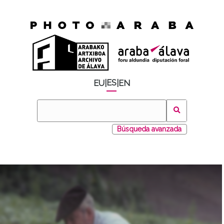
ES
EU
|
|
EN
Búsqueda avanzada