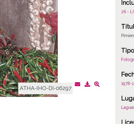
Incl
26.- 
Títu
Pimien
Tipo
Fotogr
Fec
1978-
ATHA-IHO-DI-06297
Lug
Laguar
Lice
CC BY