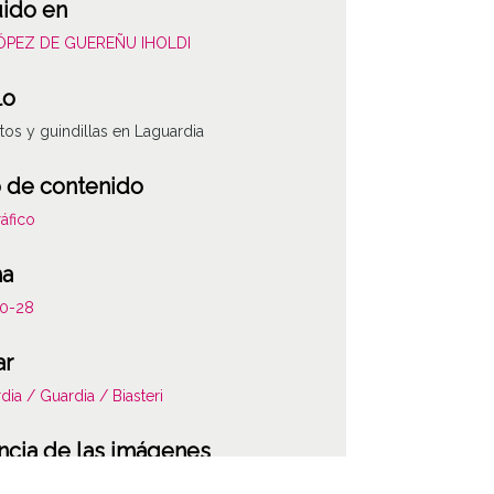
uido en
LÓPEZ DE GUEREÑU IHOLDI
lo
tos y guindillas en Laguardia
 de contenido
áfico
ha
10-28
ar
dia / Guardia / Biasteri
ncia de las imágenes
-NC-SA 4.0