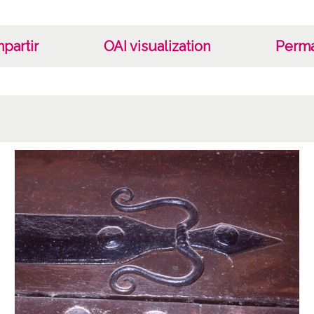
partir
OAI visualization
Perma