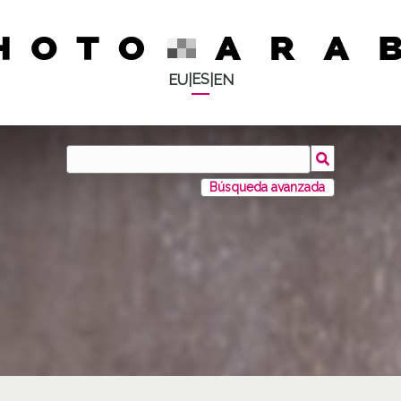
ES
EU
|
|
EN
Búsqueda avanzada