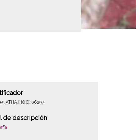
tificador
59.ATHA.IHO.DI.06297
l de descripción
afía