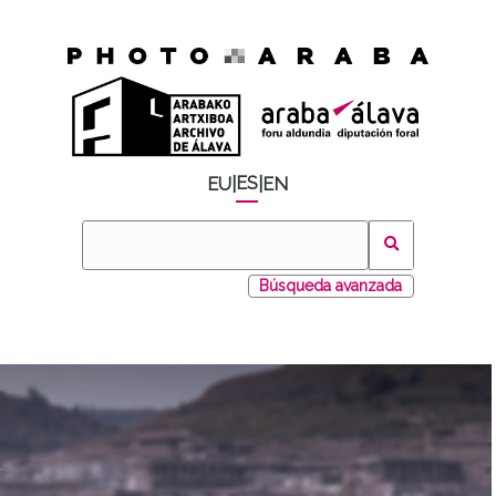
ES
EU
|
|
EN
Búsqueda avanzada