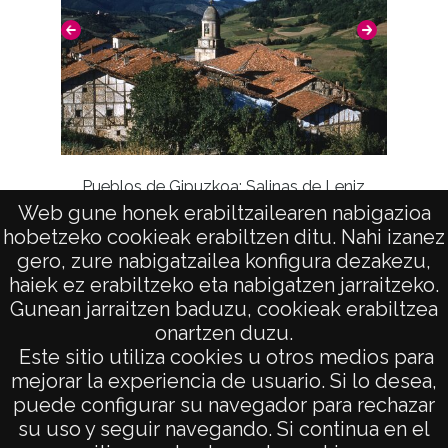
Pueblos de Gipuzkoa: Salinas de Leniz
Puebl
Web gune honek erabiltzailearen nabigazioa
hobetzeko cookieak erabiltzen ditu. Nahi izanez
gero, zure nabigatzailea konfigura dezakezu,
haiek ez erabiltzeko eta nabigatzen jarraitzeko.
Gunean jarraitzen baduzu, cookieak erabiltzea
onartzen duzu.
AVISO LEGAL
Este sitio utiliza cookies u otros medios para
POLÍTICA DE PRIVACIDAD
mejorar la experiencia de usuario. Si lo desea,
puede configurar su navegador para rechazar
ACCESIBILIDAD
su uso y seguir navegando. Si continua en el
ATENCIÓN CIUDADANA