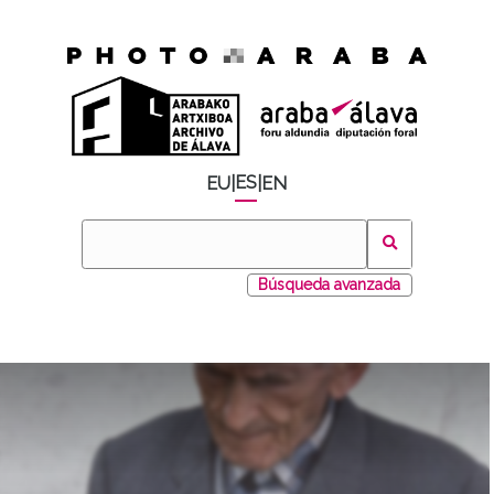
ES
EU
|
|
EN
Búsqueda avanzada