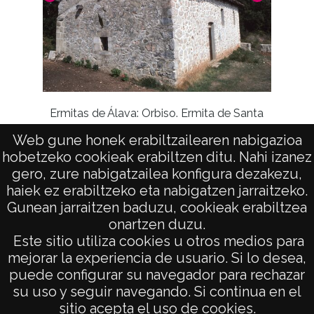
Ermitas de Álava: Orbiso. Ermita de Santa
Lucia
Web gune honek erabiltzailearen nabigazioa
hobetzeko cookieak erabiltzen ditu. Nahi izanez
gero, zure nabigatzailea konfigura dezakezu,
haiek ez erabiltzeko eta nabigatzen jarraitzeko.
Gunean jarraitzen baduzu, cookieak erabiltzea
onartzen duzu.
AVISO LEGAL
Este sitio utiliza cookies u otros medios para
POLÍTICA DE PRIVACIDAD
mejorar la experiencia de usuario. Si lo desea,
puede configurar su navegador para rechazar
ACCESIBILIDAD
su uso y seguir navegando. Si continua en el
ATENCIÓN CIUDADANA
sitio acepta el uso de cookies.