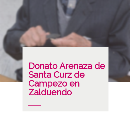
Donato Arenaza de
Santa Curz de
Campezo en
Zalduendo