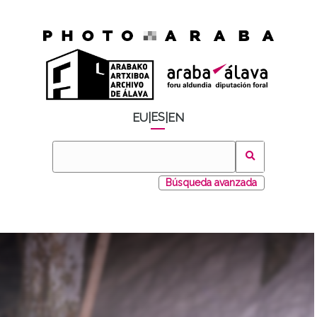
ES
EU
|
|
EN
Búsqueda avanzada