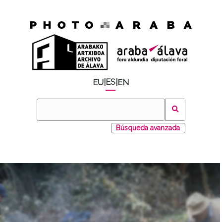
ES
EU
|
|
EN
Búsqueda avanzada