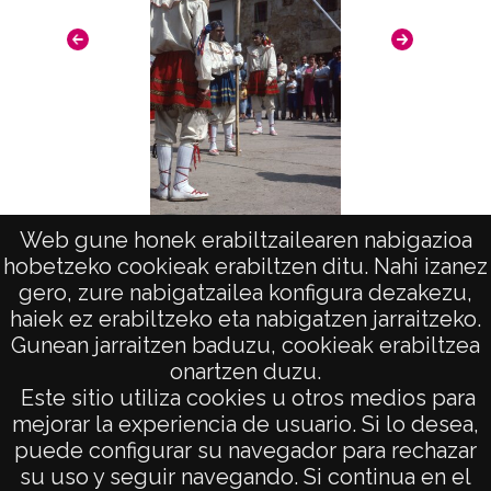
Web gune honek erabiltzailearen nabigazioa
hobetzeko cookieak erabiltzen ditu. Nahi izanez
Fiestas de Alava y Vitoria: Pipaón
Fies
gero, zure nabigatzailea konfigura dezakezu,
haiek ez erabiltzeko eta nabigatzen jarraitzeko.
Gunean jarraitzen baduzu, cookieak erabiltzea
onartzen duzu.
AVISO LEGAL
Este sitio utiliza cookies u otros medios para
POLÍTICA DE PRIVACIDAD
mejorar la experiencia de usuario. Si lo desea,
puede configurar su navegador para rechazar
ACCESIBILIDAD
su uso y seguir navegando. Si continua en el
ATENCIÓN CIUDADANA