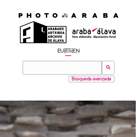
ES
EU
|
|
EN
Búsqueda avanzada