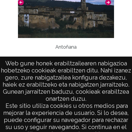
Antoñana
Web gune honek erabiltzailearen nabigazioa
hobetzeko cookieak erabiltzen ditu. Nahi izanez
gero, zure nabigatzailea konfigura dezakezu,
haiek ez erabiltzeko eta nabigatzen jarraitzeko.
Gunean jarraitzen baduzu, cookieak erabiltzea
onartzen duzu.
AVISO LEGAL
Este sitio utiliza cookies u otros medios para
POLÍTICA DE PRIVACIDAD
mejorar la experiencia de usuario. Si lo desea,
puede configurar su navegador para rechazar
ACCESIBILIDAD
su uso y seguir navegando. Si continua en el
ATENCIÓN CIUDADANA