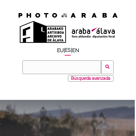
ES
EU
|
|
EN
Búsqueda avanzada