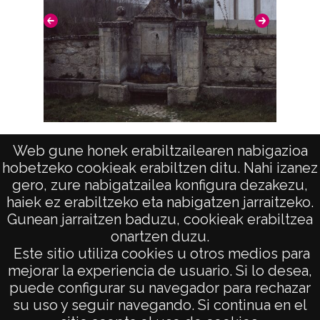
Lavadero en Villanañe
Web gune honek erabiltzailearen nabigazioa
hobetzeko cookieak erabiltzen ditu. Nahi izanez
gero, zure nabigatzailea konfigura dezakezu,
haiek ez erabiltzeko eta nabigatzen jarraitzeko.
Gunean jarraitzen baduzu, cookieak erabiltzea
onartzen duzu.
AVISO LEGAL
Este sitio utiliza cookies u otros medios para
POLÍTICA DE PRIVACIDAD
mejorar la experiencia de usuario. Si lo desea,
puede configurar su navegador para rechazar
ACCESIBILIDAD
su uso y seguir navegando. Si continua en el
ATENCIÓN CIUDADANA