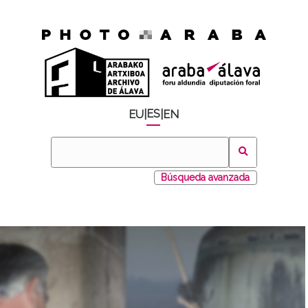
ES
EU
|
|
EN
Búsqueda avanzada