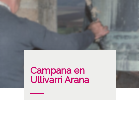
Campana en
Ullivarri Arana