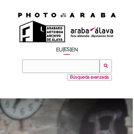
ES
EU
|
|
EN
Búsqueda avanzada