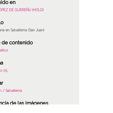
uido en
LÓPEZ DE GUEREÑU IHOLDI
lo
a en Salvatierra (San Juan)
 de contenido
áfico
ha
11-05
ar
n / Salvatierra
ncia de las imágenes
-NC-SA 4.0