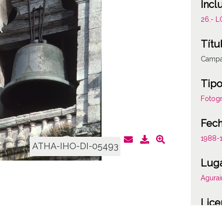
Incl
26.- 
Títu
Campan
Tipo
Fotogr
Fec
1988-
ATHA-IHO-DI-05493
Lug
Agurai
Lice
CC BY