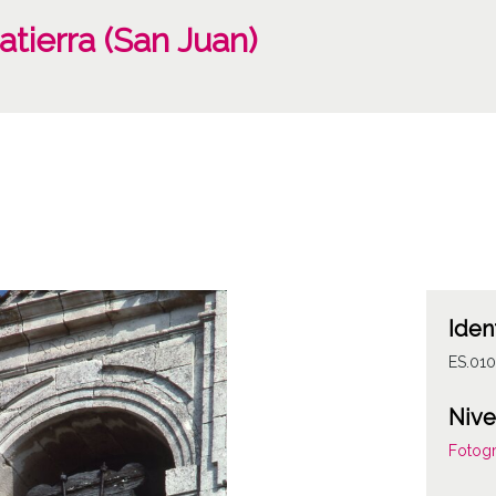
tierra (San Juan)
Iden
ES.010
Nive
Fotogr