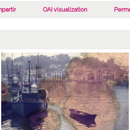
partir
OAI visualization
Perma