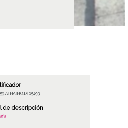
tificador
59.ATHA.IHO.DI.05493
l de descripción
afía