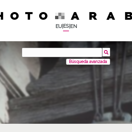
ES
EU
|
|
EN
Búsqueda avanzada