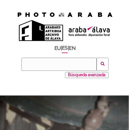
ES
EU
|
|
EN
Búsqueda avanzada