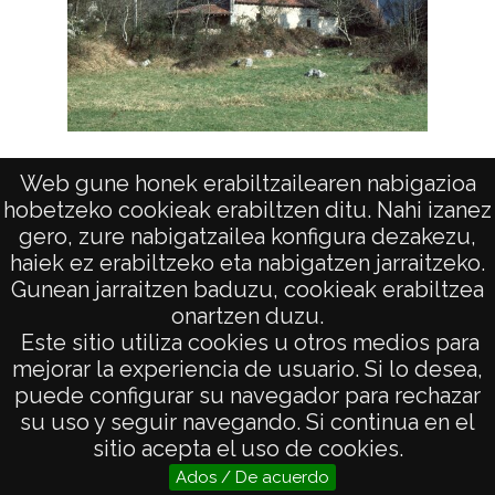
Ermitas de Bizkaia: Dima
Ermitas
Web gune honek erabiltzailearen nabigazioa
hobetzeko cookieak erabiltzen ditu. Nahi izanez
gero, zure nabigatzailea konfigura dezakezu,
haiek ez erabiltzeko eta nabigatzen jarraitzeko.
Gunean jarraitzen baduzu, cookieak erabiltzea
onartzen duzu.
AVISO LEGAL
Este sitio utiliza cookies u otros medios para
POLÍTICA DE PRIVACIDAD
mejorar la experiencia de usuario. Si lo desea,
puede configurar su navegador para rechazar
ACCESIBILIDAD
su uso y seguir navegando. Si continua en el
ATENCIÓN CIUDADANA
sitio acepta el uso de cookies.
Ados / De acuerdo