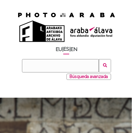
ES
EU
|
|
EN
Búsqueda avanzada